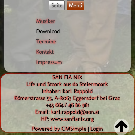
Seite
Menü
Musiker
Download
Termine
Kontakt
Impressum
SAN FIA NIX
Life und Stoark aus da Steiermoark
Inhaber: Karl Rappold
Römerstrasse 55, A-8063 Eggersdorf bei Graz
+43 664 / 46 86 981
Email:
karl.rappold@aon.at
HP:
www.sanfianix.org
Powered by CMSimple
|
Login